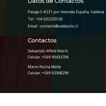
Datos de Contactos
Pasaje 5 #231 por Avenida España, Valdivia
Tel : +56 632255536
Email : contacto@valdazinc.cl
Contactos
Sebastián Affeld Marín
Celular: +569 90433706
Mario Rocha Mella
Celular: +569 63368296
© 2026 ValdiZinc. Powered by
Ambiente We